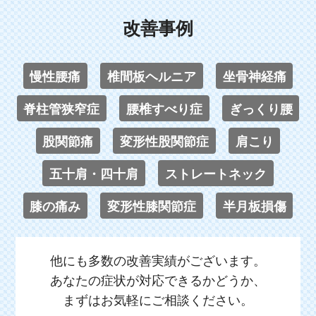
改善事例
慢性腰痛
椎間板ヘルニア
坐骨神経痛
脊柱管狭窄症
腰椎すべり症
ぎっくり腰
股関節痛
変形性股関節症
肩こり
五十肩・四十肩
ストレートネック
膝の痛み
変形性膝関節症
半月板損傷
他にも多数の改善実績がございます。
あなたの症状が対応できるかどうか、
まずはお気軽にご相談ください。