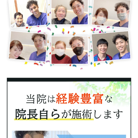
す。
定期的に施術室の空気の入れ替えを
行っています。
施術前後の床や手に触れる場所（ベ
ッド・机・ドアノブ・椅子・トイ
レ・洗面所など）のアルコール殺菌
消毒を徹底します。
「マスクの着用」をはじめ「手洗
い・うがい」「検温」など施術者の
体調管理を徹底しています。
「消毒液」が置いてありますので、