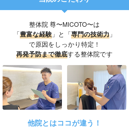
整体院 尊〜MICOTO〜は
「
」と「
」
豊富な経験
専門の技術力
で原因をしっかり特定！
する整体院です
再発予防まで徹底
他院とはココが違う！