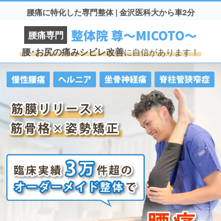
腰痛に特化した専門整体 | 金沢医科大から車2分
整体院 尊〜MICOTO〜
腰痛専門
腰･お尻の痛みシビレ改善
に自信があります！