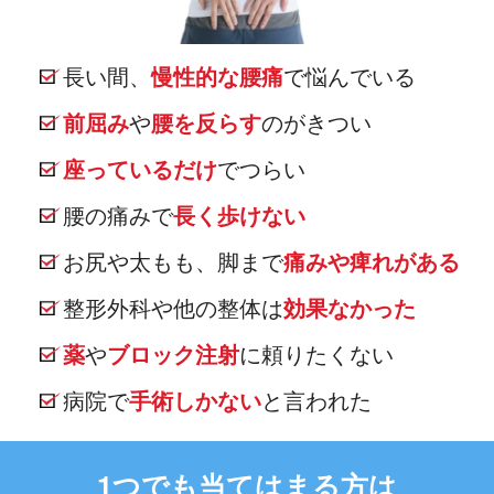
長い間、
慢性的な腰痛
で悩んでいる
前屈み
や
腰を反らす
のがきつい
座っているだけ
でつらい
腰の痛みで
長く歩けない
お尻や太もも、脚まで
痛みや痺れがある
整形外科や他の整体は
効果なかった
薬
や
ブロック注射
に頼りたくない
病院で
手術しかない
と言われた
1つでも当てはまる方は